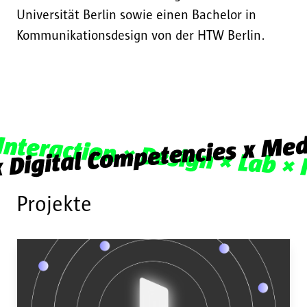
Universität Berlin sowie einen Bachelor in
Kommunikationsdesign von der HTW Berlin.
 Digital Competencies x Med
Interaction × Design × Lab × 
Projekte